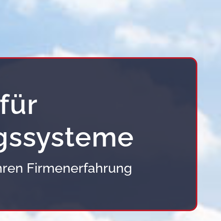
für
gs­systeme
ahren Firmenerfahrung